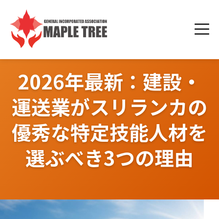
Skip
to
メニ
content
ュー
2026年最新：建設・
運送業がスリランカの
優秀な特定技能人材を
選ぶべき3つの理由