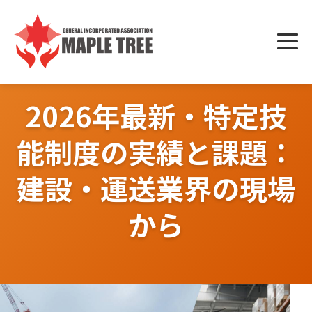
Skip
to
メニ
content
ュー
2026年最新・特定技
能制度の実績と課題：
建設・運送業界の現場
から