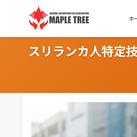
Skip
to
ホ
content
スリランカ人特定