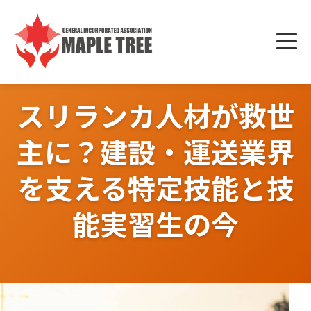
Skip
to
メニ
content
ュー
スリランカ人材が救世
主に？建設・運送業界
を支える特定技能と技
能実習生の今