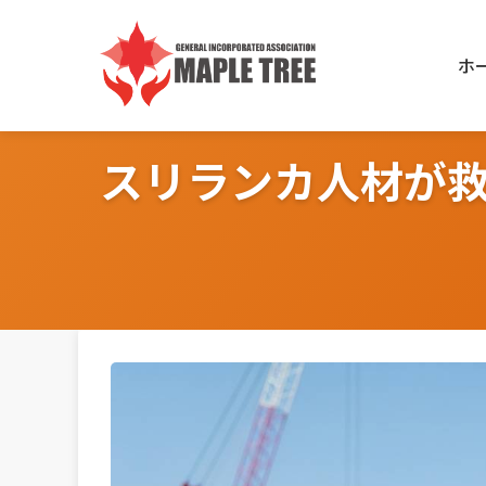
Skip
to
ホ
content
スリランカ人材が