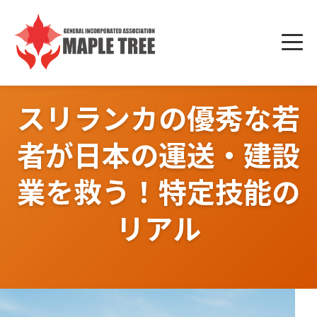
Skip
to
メニ
content
ュー
スリランカの優秀な若
者が日本の運送・建設
業を救う！特定技能の
リアル