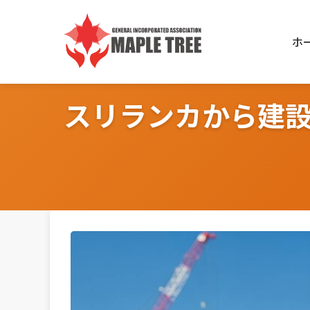
Skip
to
ホ
content
スリランカから建