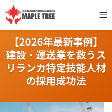
Skip
to
メニ
content
ュー
【2026年最新事例】
建設・運送業を救うス
リランカ特定技能人材
の採用成功法