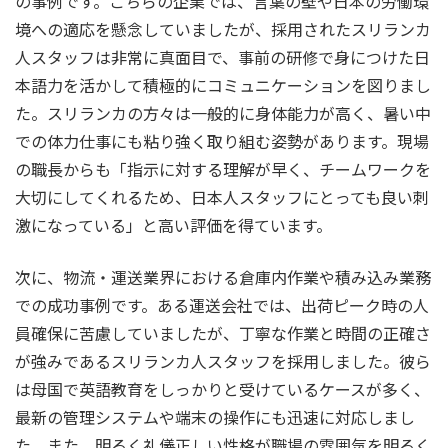
の事例です。こちらの企業では、言葉の壁や日本の労働環
境への適応を懸念していましたが、採用されたスリランカ
人スタッフは非常に真面目で、事前の研修で身につけた日
本語力を活かして積極的にコミュニケーションを図りまし
た。スリランカの方々は一般的に身体能力が高く、暑い中
での体力仕事にも粘り強く取り組む姿勢があります。現場
の職長からも「指示に対する理解が早く、チームワークを
大切にしてくれるため、日本人スタッフにとっても良い刺
激になっている」と高い評価を得ています。
次に、物流・運送業界における倉庫内作業や積み込み業務
での成功事例です。ある運送会社では、出荷ピーク時の人
員確保に苦慮していましたが、丁寧な作業と時間の正確さ
が強みであるスリランカ人スタッフを採用しました。彼ら
は母国で英語教育をしっかりと受けているケースが多く、
最新の管理システムや端末の操作にも迅速に対応しまし
た。また、明るく礼儀正しい性格が職場の雰囲気を明るく