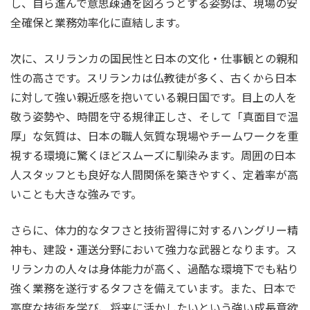
し、自ら進んで意思疎通を図ろうとする姿勢は、現場の安
全確保と業務効率化に直結します。
次に、スリランカの国民性と日本の文化・仕事観との親和
性の高さです。スリランカは仏教徒が多く、古くから日本
に対して強い親近感を抱いている親日国です。目上の人を
敬う姿勢や、時間を守る規律正しさ、そして「真面目で温
厚」な気質は、日本の職人気質な現場やチームワークを重
視する環境に驚くほどスムーズに馴染みます。周囲の日本
人スタッフとも良好な人間関係を築きやすく、定着率が高
いことも大きな強みです。
さらに、体力的なタフさと技術習得に対するハングリー精
神も、建設・運送分野において強力な武器となります。ス
リランカの人々は身体能力が高く、過酷な環境下でも粘り
強く業務を遂行するタフさを備えています。また、日本で
高度な技術を学び、将来に活かしたいという強い成長意欲