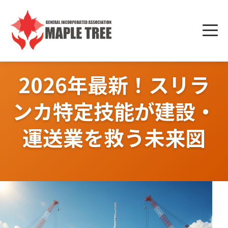
Skip
to
メニ
content
ュー
2026年最新！スリラ
ンカ特定技能が建設・
運送業を救う未来図